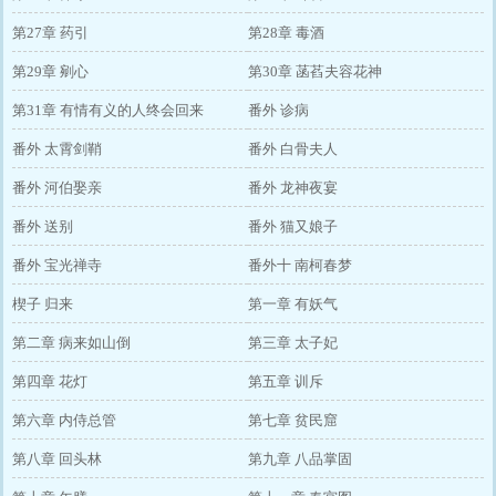
第27章 药引
第28章 毒酒
第29章 剜心
第30章 菡萏夫容花神
第31章 有情有义的人终会回来
番外 诊病
番外 太霄剑鞘
番外 白骨夫人
番外 河伯娶亲
番外 龙神夜宴
番外 送别
番外 猫又娘子
番外 宝光禅寺
番外十 南柯春梦
楔子 归来
第一章 有妖气
第二章 病来如山倒
第三章 太子妃
第四章 花灯
第五章 训斥
第六章 内侍总管
第七章 贫民窟
第八章 回头林
第九章 八品掌固