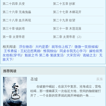
第二十四章 兵变
第二十五章 抄家
第二十六章 无魂傀儡
第二十七章 木樨花开
第二十八章 血月再现
第二十九章 欲望
第三十章 镇妖塔
第三十一章 木莲花落
第一章 太霄帝君
第二章 太霄帝君（2）
相关阅读:
浮生物语
/
大约是爱
/
就等你上线了
/
微微一笑很倾城
/
王爷勇猛：王妃总想离婚
/
惟我独仙
/
同桌令我无心学习
/
嫁给前男
友他爸[穿书]
/
魁拔之书·第二卷·魁拔复活
/
大宋宫词
/
诡秘之主
/
无
敌天下
/
推荐阅读
圣墟
辰东
在破败中崛起，在寂灭中复苏。沧海成尘，雷电
枯竭，那一缕幽雾又一次临近大地，世间的枷锁被打
开了，一个全新的世界就此揭开神秘的一角……