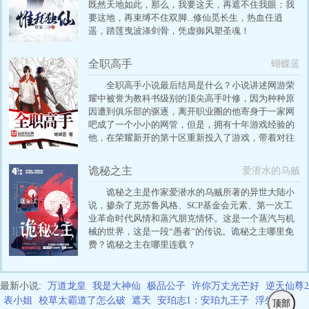
既然天地如此，那么，我要这天，再遮不住我眼；我
要这地，再束缚不住双脚...修仙觅长生，热血任逍
遥，踏莲曳波涤剑骨，凭虚御风塑圣魂！
全职高手
蝴蝶蓝
全职高手小说最后结局是什么？小说讲述网游荣
耀中被誉为教科书级别的顶尖高手叶修，因为种种原
因遭到俱乐部的驱逐，离开职业圈的他寄身于一家网
吧成了一个小小的网管，但是，拥有十年游戏经验的
他，在荣耀新开的第十区重新投入了游戏，带着对往
昔的回忆，和一把未完成的自制武器，开始了重返巅
峰之路。
诡秘之主
爱潜水的乌贼
诡秘之主是作家爱潜水的乌贼所著的异世大陆小
说，掺杂了克苏鲁风格、SCP基金会元素、第一次工
业革命时代风情和蒸汽朋克情怀。这是一个蒸汽与机
械的世界，这是一段“愚者”的传说。诡秘之主哪里免
费？诡秘之主在哪里连载？
最新小说:
万道龙皇
我是大神仙
极品公子
许你万丈光芒好
逆天仙尊2
表小姐
校草太霸道了怎么破
遮天
安珀志1：安珀九王子
浮生六记
顶部