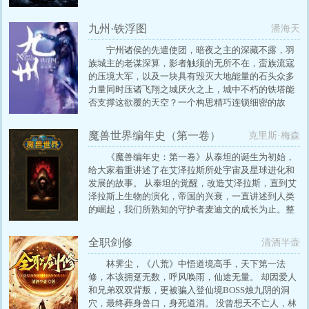
九州·铁浮图
潘海天
宁州诸侯的先遣使团，暗夜之主的深藏不露，羽
族城主的老谋深算，影者触须的无所不在，蛮族流寇
的压境大军，以及一块具有毁灭大地能量的石头众多
力量同时压诸飞翔之城厌火之上，城中不朽的铁塔能
否支撑这欲覆的天空？一个构思精巧连锁细密的故
事，步步解开这惊心动魄的九连环套。
魔兽世界编年史（第一卷）
克里斯·梅森
《魔兽编年史：第一卷》从泰坦的诞生为初始，
给大家着重讲述了在艾泽拉斯所处宇宙及星球进化和
发展的故事。 从泰坦的觉醒，改造艾泽拉斯，直到艾
泽拉斯上生物的演化，帝国的兴衰，一直讲述到人类
的崛起，我们所熟知的守护者麦迪文的成长为止。整
本编年史为大家带来许多曾经悬而未决设定的答案，
细节讲述了所有发展、演化的过程。《魔兽世界》之
全职剑修
清酒半壶
所以能够成为全球玩家数量非常多的角色扮演网游，
除了令人震撼的世界景观和角色设定外，恢宏庞大的
林霁尘，《八荒》中悟道境高手，天下第一法
故事背景也是非常吸引人的地方之一。
修，本该拥趸无数，呼风唤雨，仙途无量。 却因爱人
和兄弟双双背叛，更被骗入登仙境BOSS烛九阴的洞
穴，最终葬身兽口，身死道消。 没曾想天不亡人，林