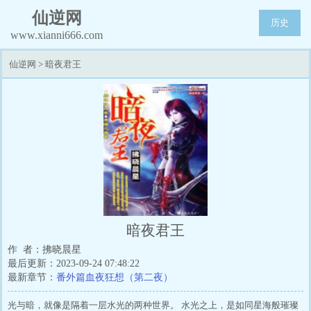
仙逆网
历史
www.xianni666.com
仙逆网
>
暗夜君王
暗夜君王
作 者：拂晓晨星
最后更新：2023-09-24 07:48:22
最新章节：
番外篇血夜狂想（第二夜）
光与暗，就像是隔着一层水光的两种世界。 水光之上，是如同星海般璀璨