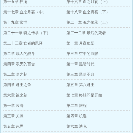
第十五章 狂澜
第十六章 血之月宴（上）
第十七章 血之月宴（中）
第十八章 血之月宴（下）
第十九章 常世
第二十章 魂之传承（上）
第二十一章 魂之传承（下）
第二十二章 最后的死者
第二十三章 亡者的恩泽
第一章 月夜狼影
第二章 非人的战斗
第三章 空中的血眼
第四章 泯灭的百合
第一章 黑暗时代
第二章 暗之刻
第三章 黑暗圣典
第四章 君王之争
第五章 第八君王
第六章 蚀之刻
第七章 终结即是开始
第一章 云海
第二章 旅程
第三章 关照
第四章 机遇
第五章 死界
第六章 迪克