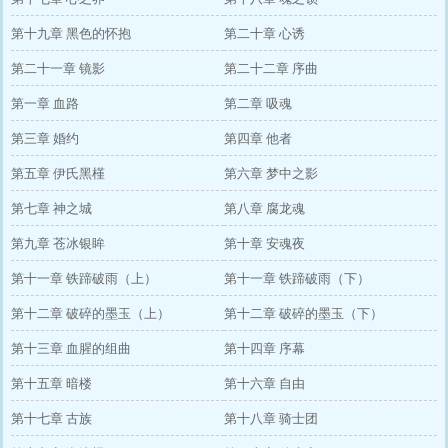
第十九章 黑色的怀抱
第二十章 心诱
第二十一章 镜影
第二十二章 序曲
第一章 血路
第二章 吸魂
第三章 婚约
第四章 他者
第五章 伊氏黑槿
第六章 梦中之影
第七章 神之城
第八章 腐龙魂
第九章 苍冰银眸
第十章 安魂夜
第十一章 铁蹄破雨（上）
第十一章 铁蹄破雨（下）
第十二章 破碎的墨玉（上）
第十二章 破碎的墨玉（下）
第十三章 血腥的组曲
第十四章 序幕
第十五章 暗楼
第十六章 自由
第十七章 古族
第十八章 骑士团