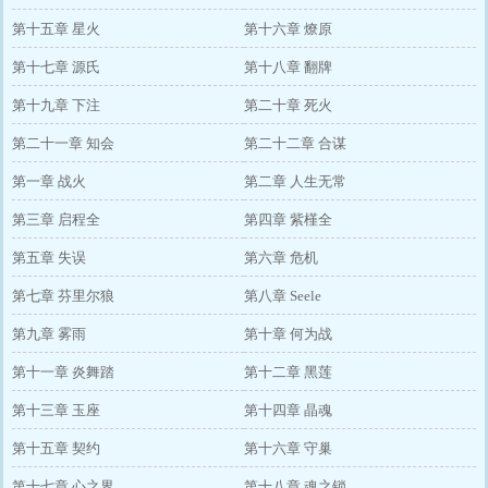
第十五章 星火
第十六章 燎原
第十七章 源氏
第十八章 翻牌
第十九章 下注
第二十章 死火
第二十一章 知会
第二十二章 合谋
第一章 战火
第二章 人生无常
第三章 启程全
第四章 紫槿全
第五章 失误
第六章 危机
第七章 芬里尔狼
第八章 Seele
第九章 雾雨
第十章 何为战
第十一章 炎舞踏
第十二章 黑莲
第十三章 玉座
第十四章 晶魂
第十五章 契约
第十六章 守巢
第十七章 心之界
第十八章 魂之锁