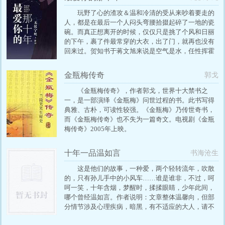
介】
玩野了心的渣攻＆温和冷清的受从来吵着要走的
人，都是在最后一个人闷头弯腰拾掇起碎了一地的瓷
碗。而真正想离开的时候，仅仅只是挑了个风和日丽
的下午，裹了件最常穿的大衣，出了门，就再也没有
回来过。贺知书于蒋文旭来说是空气是水，任性挥霍
起来时尚不觉得可惜，可当有一天当真失去的时候才
悔之晚矣。“你所到之处，是我不得不思念的海角天
金瓶梅传奇
郭戈
涯。”
《金瓶梅传奇》，作者郭戈，世界十大禁书之
一，是一部演绎《金瓶梅》问世过程的书。此书写得
典雅、古朴，可读性较强。《金瓶梅》乃传世奇书，
而《金瓶梅传奇》也不失为一篇奇文。电视剧《金瓶
梅传奇》2005年上映。
十年一品温如言
书海沧生
这是他们的故事，一种爱，两个轻转流年，吹散
的，只有孙儿手中的小风车……谁是谁非，不过，呵
呵一笑，十年含烟，梦醒时，揉揉眼睛，少年此间，
哪个曾经温如言。作者说明：文章整体温馨向，但部
分情节涉及心理疾病，暗黑，有不适应的大人，请不
要随便跳坑。