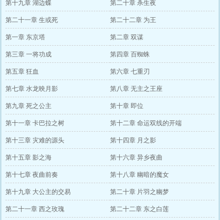
第十九章 湖边蝶
第二十章 杀生夜
第二十一章 生或死
第二十二章 为王
第一章 东京塔
第二章 双谋
第三章 一将功成
第四章 百蜘蛛
第五章 狂血
第六章 七重刃
第七章 水龙映月影
第八章 无主之王座
第九章 死之公主
第十章 即位
第十一章 卡巴拉之树
第十二章 命运双线的开端
第十三章 灾难的源头
第十四章 月之影
第十五章 影之海
第十六章 异乡夜曲
第十七章 夜曲前奏
第十八章 幽暗的魔女
第十九章 大公主的交易
第二十章 片羽之幽梦
第二十一章 西之玫瑰
第二十二章 东之白莲