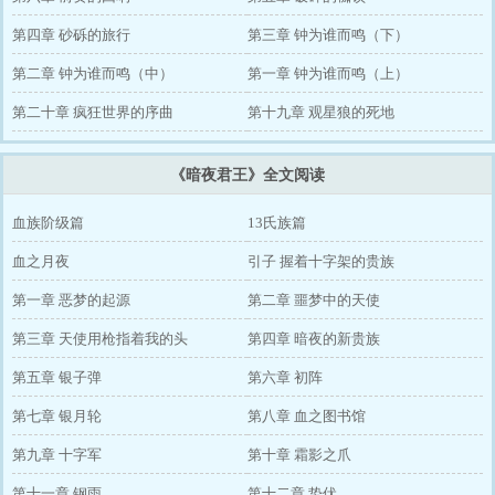
第四章 砂砾的旅行
第三章 钟为谁而鸣（下）
第二章 钟为谁而鸣（中）
第一章 钟为谁而鸣（上）
第二十章 疯狂世界的序曲
第十九章 观星狼的死地
《暗夜君王》全文阅读
血族阶级篇
13氏族篇
血之月夜
引子 握着十字架的贵族
第一章 恶梦的起源
第二章 噩梦中的天使
第三章 天使用枪指着我的头
第四章 暗夜的新贵族
第五章 银子弹
第六章 初阵
第七章 银月轮
第八章 血之图书馆
第九章 十字军
第十章 霜影之爪
第十一章 钢雨
第十二章 蛰伏