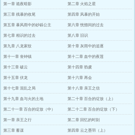
第一章 诡夜暗影
第二章 火焰之星
第三章 残暴的收尾
第四章 风暴的开始
第五章 暴风雨中的砂砾公主
第六章 恍惚间的过去
第七章 相识的过去
第八章 旧识
第九章 八龙家纹
第十章 灰雨中的追逐
第十一章 丧钟镇
第十二章 血中的夜莲
第十三章 破云
第十四章 驺虞
第十五章 伏龙
第十六章 再会
第十七章 混乱之局
第十八章 亲王之信
第十九章 血与火的土地
第二十章 百合的绽放（上）
第二十一章 百合的绽放（中）
第二十二章 百合的绽放（下）
第一章 亲王之行
第二章 回忆的时刻
第三章 蓄谋
第四章 云之墨羽（上）