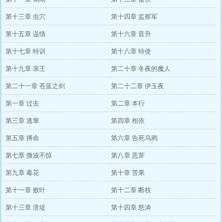
第十三章 虫穴
第十四章 监察军
第十五章 温情
第十六章 晋升
第十七章 特训
第十八章 特使
第十九章 亲王
第二十章 冬夜的魔人
第二十一章 苍蓝之剑
第二十二章 伊玉夜
第一章 过去
第二章 本行
第三章 逃窜
第四章 相依
第五章 搏命
第六章 告死乌鸦
第七章 微波不惊
第八章 恶芽
第九章 毒花
第十章 苦果
第十一章 败叶
第十二章 断枝
第十三章 溃堤
第十四章 怒涛