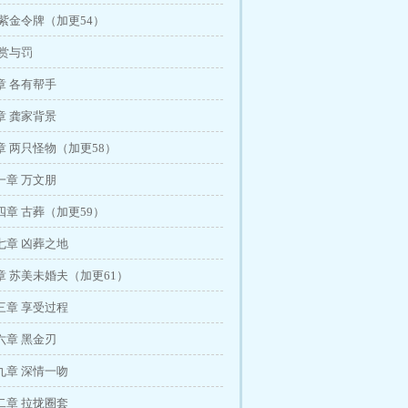
紫金令牌（加更54）
 赏与罚
章 各有帮手
章 龚家背景
 两只怪物（加更58）
一章 万文朋
章 古葬（加更59）
七章 凶葬之地
 苏美未婚夫（加更61）
三章 享受过程
六章 黑金刃
九章 深情一吻
二章 拉拢圈套