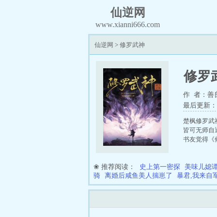
仙逆网
www.xianni666.com
仙逆网
>
修罗武神
修罗
作 者：善
最后更新：202
楚枫修罗武
皆可无师自
书友觉得《
❀ 推荐阅读：
史上第一密探
美味儿媳
骑
离婚后咸鱼美人揣崽了
暴君,我来自