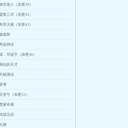
御空老人（加更39）
霆第三式（加更42）
奇异大殿（加更43）
 修炼阵
 再创神话
虐，司徒宇（加更48）
 相似的天才
 天赋测试
受辱
百变弓（加更52）
 楚家有难
灵武战元武
礼物