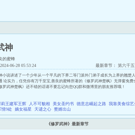
武神
良的蜜蜂
4-06-28 05:53:24
最新章节：
第六千五
神小说讲述了一个少年从一个平凡的下界二等门派外门弟子成长为上界的翘楚人
通 论实力，任凭你有万千至宝,善良的蜜蜂所著的《修罗武神楚枫》无弹窗免费
修罗武神楚枫》还不错的话请不要忘记向您QQ群和微博里的朋友推荐哦！
谭莉王建军王辉
人不可貌相
美女圣约书
德意志崛起之路
我靠美食综艺
军情9处
嫡女福星
天谴之心
赘婿出山
《修罗武神》最新章节