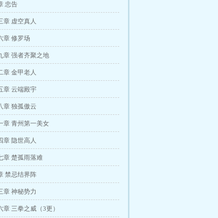
章 忠告
三章 虚空真人
六章 修罗场
九章 强者齐聚之地
二章 金甲老人
五章 云端殿宇
八章 独孤傲云
一章 青州第一美女
四章 隐世高人
七章 楚孤雨落难
章 禁忌结界阵
三章 神秘势力
六章 三拳之威（3更）