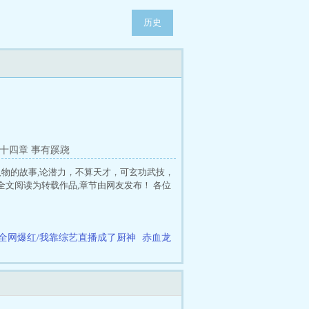
历史
十四章 事有蹊跷
物的故事,论潜力，不算天才，可玄功武技，
全文阅读为转载作品,章节由网友发布！ 各位
全网爆红/我靠综艺直播成了厨神
赤血龙