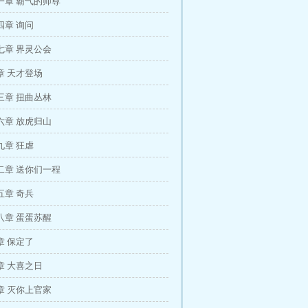
一章 霸气的师尊
四章 询问
七章 界灵公会
章 天才登场
三章 扭曲丛林
六章 放虎归山
九章 狂虐
二章 送你们一程
五章 奇兵
八章 蛋蛋苏醒
章 保定了
章 大喜之日
章 灭你上官家