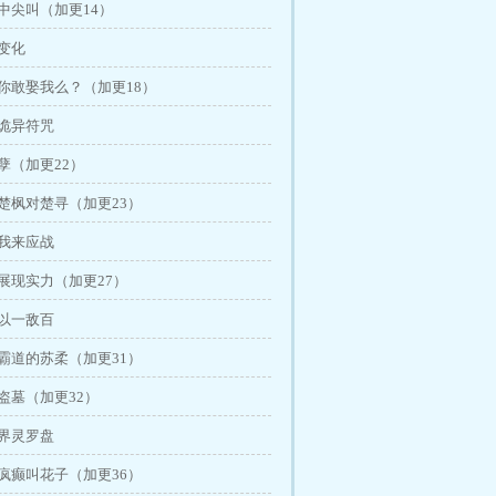
中尖叫（加更14）
变化
你敢娶我么？（加更18）
 诡异符咒
孽（加更22）
楚枫对楚寻（加更23）
 我来应战
展现实力（加更27）
 以一敌百
霸道的苏柔（加更31）
盗墓（加更32）
 界灵罗盘
疯癫叫花子（加更36）