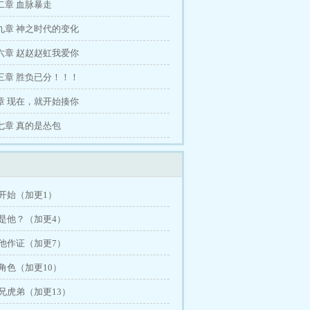
二章 血脉暴走
九章 神之时代的变化
六章 赵赵赵虹我爱你
三章 胜负已分！！！
章 现在，就开始揍你
七章 真的是怂包
开始（加更1）
道是他？（加更4）
为他作证（加更7）
角色（加更10）
兄虎弟（加更13）