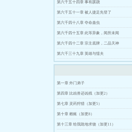
第六千五十四章 事有蹊跷
第六千五十一章 被人捷足先登了
第六千四十八章 夺命蛊虫
第六千四十五章 此等异象，闻所未闻
第六千四十二章 宗主底牌，二品天神
第六千三十九章 英雄与懦夫
第一章 外门弟子
第四章 比凶兽还凶残（加更2）
第七章 灵药狩猎（加更5）
第十章 赖账（加更8）
第十三章 给我跪地求饶（加更11）