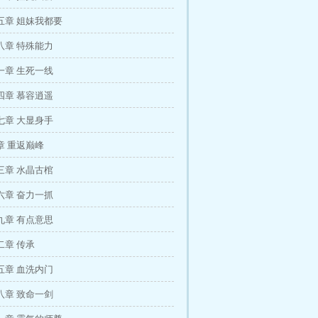
五章 姐妹我都要
八章 特殊能力
一章 生死一线
四章 慕容逍遥
七章 大显身手
章 重返巅峰
三章 水晶古棺
六章 奋力一抓
九章 有点意思
二章 传承
五章 血洗内门
八章 致命一剑