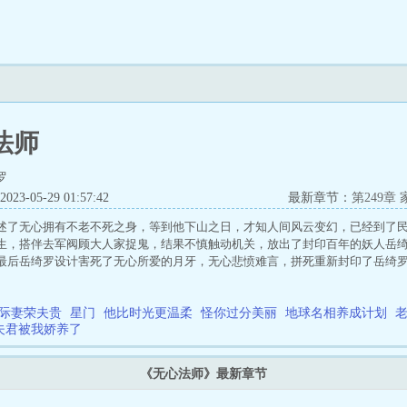
法师
罗
3-05-29 01:57:42
最新章节：
第249章
述了无心拥有不老不死之身，等到他下山之日，才知人间风云变幻，已经到了
生，搭伴去军阀顾大人家捉鬼，结果不慎触动机关，放出了封印百年的妖人岳
最后岳绮罗设计害死了无心所爱的月牙，无心悲愤难言，拼死重新封印了岳绮
际妻荣夫贵
星门
他比时光更温柔
怪你过分美丽
地球名相养成计划
夫君被我娇养了
《无心法师》最新章节