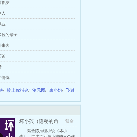
偶遇损友
迷人
事业
潘多拉的罐子
意外来客
阿爸
诺
百年情仇
诀
/
咬上你指尖
/
沧元图
/
表小姐
/
飞狐
坏小孩（隐秘的角
紫金
落）
陈
紫金陈推理小说《坏小
孩》，讲述了沿海小城的三个孩