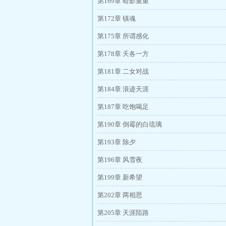
第169章 暗影重重
第172章 镇魂
第175章 所谓感化
第178章 天各一方
第181章 二女对战
第184章 浪迹天涯
第187章 吃饱喝足
第190章 倒霉的白琉璃
第193章 除夕
第196章 风雪夜
第199章 新希望
第202章 两相思
第205章 天涯陌路