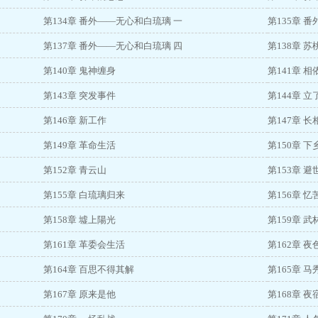
第134章 番外——无心和白琉璃 一
第135章 
第137章 番外——无心和白琉璃 四
第138章 苏
第140章 鬼神缠身
第141章 
第143章 突发事件
第144章 
第146章 新工作
第147章 长
第149章 革命生活
第150章 下
第152章 青云山
第153章 
第155章 白琉璃归来
第156章 
第158章 墟上陽光
第159章 
第161章 革委会生活
第162章 
第164章 百思不得其解
第165章 
第167章 原来是他
第168章 