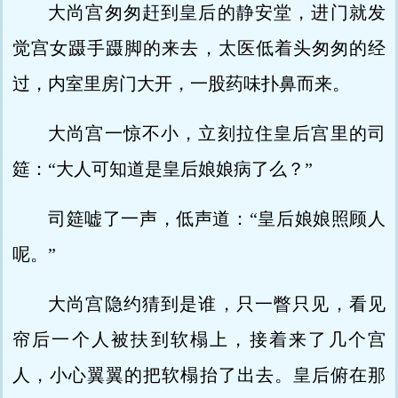
大尚宫匆匆赶到皇后的静安堂，进门就发
觉宫女蹑手蹑脚的来去，太医低着头匆匆的经
过，内室里房门大开，一股药味扑鼻而来。
大尚宫一惊不小，立刻拉住皇后宫里的司
筵：“大人可知道是皇后娘娘病了么？”
司筵嘘了一声，低声道：“皇后娘娘照顾人
呢。”
大尚宫隐约猜到是谁，只一瞥只见，看见
帘后一个人被扶到软榻上，接着来了几个宫
人，小心翼翼的把软榻抬了出去。皇后俯在那