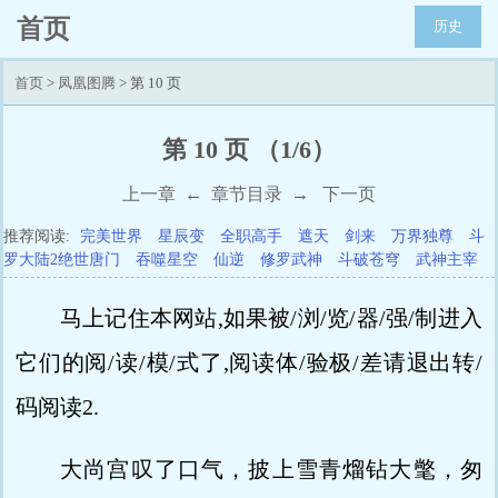
首页
历史
首页
>
凤凰图腾
> 第 10 页
第 10 页 （1/6）
上一章
←
章节目录
→
下一页
推荐阅读:
完美世界
星辰变
全职高手
遮天
剑来
万界独尊
斗
罗大陆2绝世唐门
吞噬星空
仙逆
修罗武神
斗破苍穹
武神主宰
马上记住本网站,如果被/浏/览/器/强/制进入
它们的阅/读/模/式了,阅读体/验极/差请退出转/
码阅读2.
大尚宫叹了口气，披上雪青熘钻大氅，匆