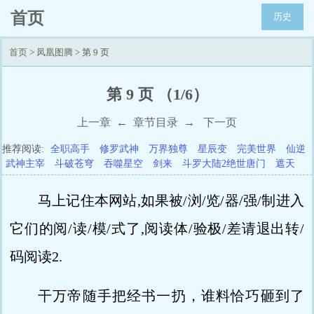
首页
历史
首页
>
凤凰图腾
> 第 9 页
第 9 页 （1/6）
上一章
←
章节目录
→
下一页
推荐阅读:
全职高手
修罗武神
万界独尊
星辰变
完美世界
仙逆
武神主宰
斗破苍穹
吞噬星空
剑来
斗罗大陆2绝世唐门
遮天
马上记住本网站,如果被/浏/览/器/强/制进入
它们的阅/读/模/式了,阅读体/验极/差请退出转/
码阅读2.
干万帝随手把经书一扔，谁料恰巧砸到了