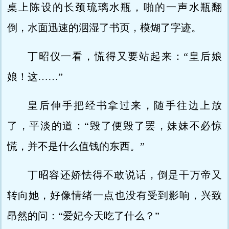
桌上陈设的长颈琉璃水瓶，啪的一声水瓶翻
倒，水面迅速的洇湿了书页，模煳了字迹。
丁昭仪一看，慌得又要站起来：“皇后娘
娘！这……”
皇后伸手把经书拿过来，随手往边上放
了，平淡的道：“毁了便毁了罢，妹妹不必惊
慌，并不是什么值钱的东西。”
丁昭容还娇怯得不敢说话，倒是干万帝又
转向她，好像情绪一点也没有受到影响，兴致
昂然的问：“爱妃今天吃了什么？”