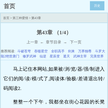
首页
历史
首页
>
第三种爱情
> 第43章
第43章 （1/4）
上一章
←
章节目录
→
下一页
推荐阅读:
斗破苍穹
吞噬星空
全职高手
剑来
万界独尊
斗罗大
陆2绝世唐门
修罗武神
仙逆
星辰变
遮天
武神主宰
完美世界
马上记住本网站,如果被/浏/览/器/强/制进入
它们的阅/读/模/式了,阅读体/验极/差请退出转/
码阅读2.
整整一个下午，我都坐在街心花园的长凳