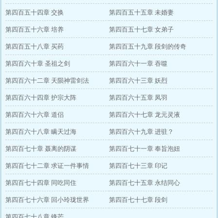
第四百五十四章 交换
第四百五十五章 未婚妻
第四百五十六章 培养
第四百五十七章 女弟子
第四百五十八章 买药
第四百五十九章 段剑的传奇
第四百六十章 圣祖之剑
第四百六十一章 吞噬
第四百六十二章 天陨神雷剑法
第四百六十三章 妖烈
第四百六十四章 护宗大阵
第四百六十五章 凤羽
第四百六十六章 道侣
第四百六十七章 龙元灵液
第四百六十八章 瞒天过海
第四百六十九章 进驻？
第四百七十章 聂离的阴谋
第四百七十一章 奉旨泡妞
第四百七十二章 求证一件事情
第四百七十三章 印记
第四百七十四章 同吃同住
第四百七十五章 永结同心
第四百七十六章 回小玲珑世界
第四百七十七章 段剑
第四百七十八章 锋芒