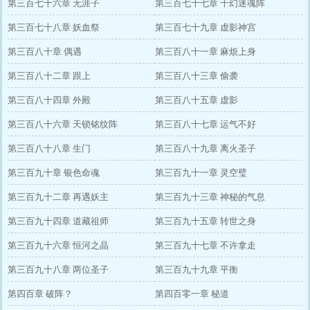
第三百七十六章 无涯子
第三百七十七章 千幻迷魂阵
第三百七十八章 妖血祭
第三百七十九章 虚影神宫
第三百八十章 偶遇
第三百八十一章 麻烦上身
第三百八十二章 跟上
第三百八十三章 偷袭
第三百八十四章 外殿
第三百八十五章 虚影
第三百八十六章 天锁铭纹阵
第三百八十七章 运气不好
第三百八十八章 生门
第三百八十九章 离火圣子
第三百九十章 银色命魂
第三百九十一章 灵空璧
第三百九十二章 再遇妖主
第三百九十三章 神秘的气息
第三百九十四章 道藏祖师
第三百九十五章 转世之身
第三百九十六章 恒河之晶
第三百九十七章 不许拿走
第三百九十八章 两位圣子
第三百九十九章 平衡
第四百章 破阵？
第四百零一章 秘道