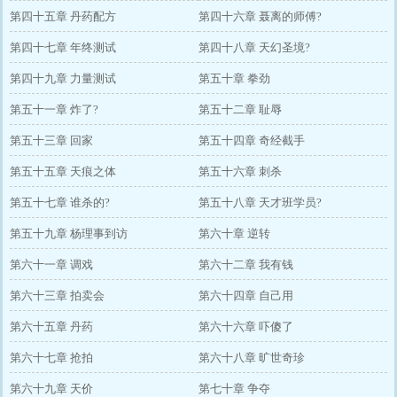
第四十五章 丹药配方
第四十六章 聂离的师傅?
第四十七章 年终测试
第四十八章 天幻圣境?
第四十九章 力量测试
第五十章 拳劲
第五十一章 炸了?
第五十二章 耻辱
第五十三章 回家
第五十四章 奇经截手
第五十五章 天痕之体
第五十六章 刺杀
第五十七章 谁杀的?
第五十八章 天才班学员?
第五十九章 杨理事到访
第六十章 逆转
第六十一章 调戏
第六十二章 我有钱
第六十三章 拍卖会
第六十四章 自己用
第六十五章 丹药
第六十六章 吓傻了
第六十七章 抢拍
第六十八章 旷世奇珍
第六十九章 天价
第七十章 争夺