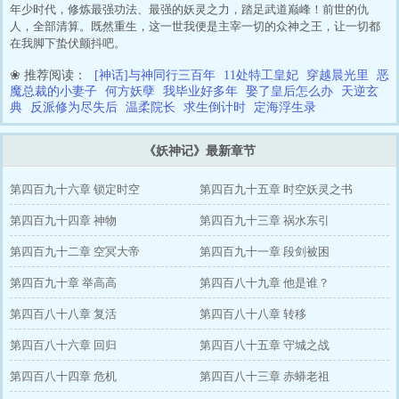
年少时代，修炼最强功法、最强的妖灵之力，踏足武道巅峰！前世的仇
人，全部清算。既然重生，这一世我便是主宰一切的众神之王，让一切都
在我脚下蛰伏颤抖吧。
❀ 推荐阅读：
[神话]与神同行三百年
11处特工皇妃
穿越晨光里
恶
魔总裁的小妻子
何方妖孽
我毕业好多年
娶了皇后怎么办
天逆玄
典
反派修为尽失后
温柔院长
求生倒计时
定海浮生录
《妖神记》最新章节
第四百九十六章 锁定时空
第四百九十五章 时空妖灵之书
第四百九十四章 神物
第四百九十三章 祸水东引
第四百九十二章 空冥大帝
第四百九十一章 段剑被困
第四百九十章 举高高
第四百八十九章 他是谁？
第四百八十八章 复活
第四百八十八章 转移
第四百八十六章 回归
第四百八十五章 守城之战
第四百八十四章 危机
第四百八十三章 赤蟒老祖