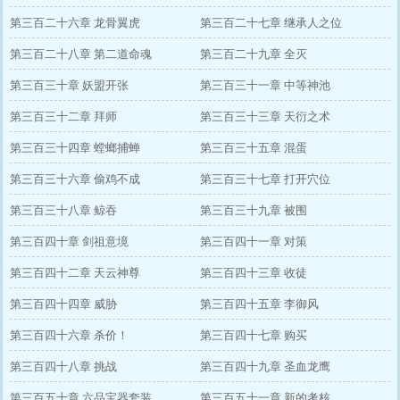
第三百二十六章 龙骨翼虎
顺序出现错误）
第三百二十七章 继承人之位
第三百二十八章 第二道命魂
第三百二十九章 全灭
第三百三十章 妖盟开张
第三百三十一章 中等神池
第三百三十二章 拜师
第三百三十三章 天衍之术
第三百三十四章 螳螂捕蝉
第三百三十五章 混蛋
第三百三十六章 偷鸡不成
第三百三十七章 打开穴位
第三百三十八章 鲸吞
第三百三十九章 被围
第三百四十章 剑祖意境
第三百四十一章 对策
第三百四十二章 天云神尊
第三百四十三章 收徒
第三百四十四章 威胁
第三百四十五章 李御风
第三百四十六章 杀价！
第三百四十七章 购买
第三百四十八章 挑战
第三百四十九章 圣血龙鹰
第三百五十章 六品宝器套装
第三百五十一章 新的考核