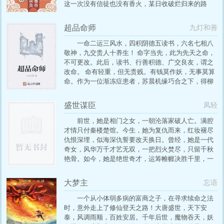
这一次没有信徒也没有香火，某日收破烂归来的路
上，他将一个神秘少年捡回家中，而这少年，居然便
是那位三界谈之色变的鬼王——花城。
超品命师
九灯和善
一命二运三风水，四积阴德五读书，六名七相八
敬神，九交贵人十养生！ 命字当先，此为先天之命，
不可更改。此后，读书、行善积德、广交良友，谓之
改命。 命有轻重，但无贵贱。有钱莫作妖，无事莫算
命。作为一位渐冻症患者，苏晨机缘巧合之下，得柳
树传道，为自救，走上一条改命之路。
盛世谋臣
凤轻
前世，她是相门之女，一朝沦落家破人亡。满腔
才情只付秦楼楚馆。今生，她为复仇而来，红妆褪尽
仇恨深埋，似海深仇誓要改天换日。曾经，她是一代
奇女，风华万千才艺无双，一把烈火焚尽，只留千秋
艳骨。如今，她是绝世奇才，运筹帷幄决胜千里，一
袭青衫风流，成就万古贤名。她是相门孤女顾云歌，
她是侯门嫡女沐清漪，也是一代奇才顾流云，她是一
大梦主
忘语
代名妓，她是乱臣贼子，她也是一代名相。这是…
一个从小体弱多病的富商之子，在寻求续命之法
时，意外走上了修仙登天之路！大唐盛世，天下安
泰，风调雨顺，百姓安居。千年后世，魔物吞天，妖