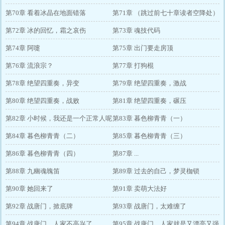
第70章 看着冰晶在地面错落
第71章 （跳过前七十章读者空降处）
第72章 冰的回忆，霜之哀伤
纸扇子的故事
第73章 魂技代码
第74章 阿嚏
第75章 出门要走房顶
第76章 流浪宗？
第77章 打狗棍
第78章 绝望四重奏，异变
第79章 绝望四重奏，激战
第80章 绝望四重奏，战败
第81章 绝望四重奏，碾压
第82章 小时候，我还是一个正常人呢
第83章 暮色柳青青（一）
第84章 暮色柳青青（二）
第85章 暮色柳青青（三）
第86章 暮色柳青青（四）
第87章 ...
第88章 九幽魂魄笛
第89章 过去的自己，梦灵枷锁
第90章 她回来了
第91章 卖萌大法好
第92章 战唐门，掀底牌
第93章 战唐门，太难缠了
第94章 战唐门，人家不高兴了
第95章 战唐门，人家就是又漂亮又强