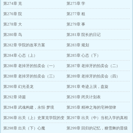
第274章 克
第275章 学
第276章 院
第277章 粗
第278章 大
第279章 事
第280章 鸟
第281章 院长的日记
第282章 学院的改革方案
第283章 规划
第284章 心态（上）
第285章 心态（下）
第286章 老掉牙的拍卖会（一）
第287章 老掉牙的拍卖会（二）
第288章 老掉牙的拍卖会（三）
第289章 老掉牙的拍卖会（四）
第290章 幻光圣龙
第291章 奇迹上演，盘旋
第292章 诗篇
第293章 闭关计划表
第294章 武魂构建，永恒·梦境
第295章 精神之海的宅神偕律
第296章 出关（上）史莱克学院的变
第297章 出关（中）当初入学的真相
化
第298章 出关（下）心魔
第299章 回归的记忆，糖雪舞的晋级