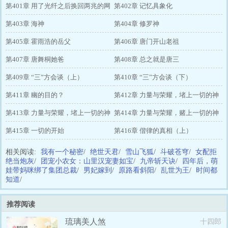
第401章 用了光纤之后换回两兆的网
第402章 记忆具象化
浑身不舒服
第403章 海神
第404章 修罗神
第405章 霍雨浩的岳父
第406章 唐门开山老祖
第407章 唐舞桐她爸
第408章 总之就是唐三
第409章 “三”方会谈（上）
第410章 “三”方会谈（下）
第411章 幽的目的？
第412章 力量与荣耀，堵上一切的神
第413章 力量与荣耀，堵上一切的神
圣之战！（上）
第414章 力量与荣耀，赌上一切的神
圣之战！（中）
第415章 一切的开始
圣之战！（下）
第416章 偕律的真相（上）
相关阅读:
我有一个秘密
/
绝世天君
/
雪山飞狐
/
斗破苍穹
/
女配拒
绝当炮灰
/
团宠小农女：山里汉宠妻如宝
/
九帝斩天诀
/
四年后，萌
娃带妈咪绑了集团总裁
/
男妃嫁到
/
原路看斜阳
/
乱世为王
/
时间都
知道
/
推荐阅读
琉璃美人煞
十四郎