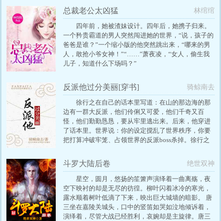
师。 于是网上自称程太太的粉丝异军突起。 直到世界
总裁老公太凶猛
林绾绾
青年建筑师大奖的颁奖典礼，程令时作为颁奖嘉宾出
席。 一段几秒视频，迅速流传到网上。 男人穿着剪裁
四年前，她被渣妹设计。四年后，她携子归来。
合体的黑西装，站在一个穿着白色露肩礼服裙的女生
一个矜贵霸道的男人突然闯进她的世界，“说，孩子的
对面，他微微弯腰，修长手指在她耳垂轻捏了下后，
爸爸是谁？”一个缩小版的他突然跳出来，“哪来的男
俯身凑近。 一时全网沸腾，所有人都对这个女生身份
人，敢抢小爷女神！”“……”萧夜凌，“女人，偷生我
好奇不已。 文案二： 某乎热帖《多年后再遇初恋，你
儿子，知道什么下场吗？”
觉得最可怕的是他（她）变成什么样子？》 因为底下
各种热门回答，引起无数人的共鸣。 时常会被翻上
反派他过分美丽[穿书]
骑鲸南去
来。 直到某一天，程令时那个带着蓝V的帐号，回复
了这个热帖里，某条连一个点赞和回复都没有的沉底
徐行之在自己的话本里写道：在山的那边海的那
回答。 这条回答是：我们重逢时，他不记得我了。 程
边有一群大反派，他们伶俐又可爱，他们千奇又百
令时回复：我从未忘记过你，程太太。 并非所有的暗
怪，他们勤勤恳恳，要从牢里逃出来。后来，他穿进
恋，都是无疾而终，偶尔也有幸运者，会听到回响。
了话本里。世界说：你的设定搅乱了世界秩序，你要
邬乔没想到，她就是那个幸运者。 [在这世界角落，容
把打算冲破牢笼、占领世界的反派boss杀掉。徐行之
我喜欢你邬乔] [你从来都不是在世界角落，你在我心
说：对不起，我只是一条咸鱼。世界说：没关系，反
中程令时] 【提示】 1、骚断腿天才建筑师X真.人间清
派是你亲手宠大的师弟，他最听你的话了。徐行之：
斗罗大陆后卷
绝世双神
醒小仙女建筑师 2、建筑职场甜宠文，建筑师CP，涉
……我没写过这样的设定。boss温柔脸：师兄兄，你
及的建筑专业知识，皆是查阅资料，有错误欢迎温油
喜欢这条金锁链，还是这条银锁链？你慢慢选，我什
星空，圆月，悠扬的笙箫声演绎着一曲离殇，夜
指出，谢谢 3、夏日小甜糖，本文唯一宗旨，一切向
么都听你的。徐行之：……我真没写过这样的设定。
空下映衬的却是无尽的彷徨。柳叶闪着冰冷的寒光，
甜看…
——这设定，一切如你所愿。攻受设定：黑莲花美人
露水顺着树叶低滴了下来，映出巨大城墙的暗影。 唐
师弟攻×真放浪高帅师兄受。年下，美攻帅受，主受
三坐在嘉陵关城头，口中的竖笛如哭如泣地倾诉着，
1V1。一句话简介：十年饮冰，难凉热血。…
演绎着，尽管大战已经胜利，哀婉却是主旋律。唐三