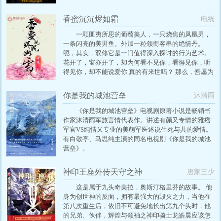
的目光，看着城头下的山间小树林。大师，千仞雪，
胡列娜跪拜在比比东的墓前，周围是重兵把守，此时
香蜜沉沉烬如霜
电线
此刻，他们脸上的泪迹还没有干透。
一颗匪夷所思的葡萄美人，一只烧焦的凤凰男，
一条闪亮的美男鱼。外加一粒领衔客串的绝情丹。
呃，其实，双修它是一门值得深入探讨的行为艺术。
花开了，窗亦开了，却为何看不见你，看得见你，听
得见你，却不能说爱你 真的有来世吗？ 那么，吾愿为
一只振翅的蝶 一滴透纸将散的墨 一粒风化远去的沙
你是我的城池营垒
沐清雨
《你是我的城池营垒》电视剧原著小说是畅销书
作家沐清雨军旅言情代表作。讲述有颜又专情的雅痞
军官VS纯情又专业的美萌军医述说生死与共的爱情。
有白敬亭、马思纯主演的同名电视剧《你是我的城池
营垒》。
神印王座外传天守之神
唐家三少
这是属于九头奇美拉，奥斯汀格里芬的故事。 他
身为创世神的反面，拥有最强大的毁灭之力，当他在
第八次重生后，依旧不可避免地长出第九个头时，他
的兄弟、伙伴，辉煌与领袖之神印骑士龙皓晨应该怎