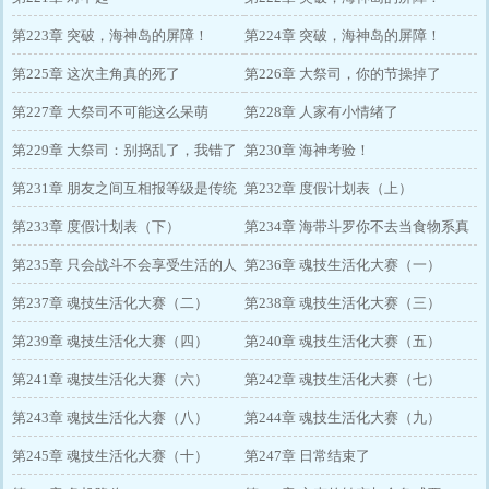
第223章 突破，海神岛的屏障！
（一）
第224章 突破，海神岛的屏障！
（二）
第225章 这次主角真的死了
（三）
第226章 大祭司，你的节操掉了
第227章 大祭司不可能这么呆萌
第228章 人家有小情绪了
第229章 大祭司：别捣乱了，我错了
第230章 海神考验！
还不行吗
第231章 朋友之间互相报等级是传统
第232章 度假计划表（上）
哦
第233章 度假计划表（下）
第234章 海带斗罗你不去当食物系真
第235章 只会战斗不会享受生活的人
是太浪费了
第236章 魂技生活化大赛（一）
都是笨蛋
第237章 魂技生活化大赛（二）
第238章 魂技生活化大赛（三）
第239章 魂技生活化大赛（四）
第240章 魂技生活化大赛（五）
第241章 魂技生活化大赛（六）
第242章 魂技生活化大赛（七）
第243章 魂技生活化大赛（八）
第244章 魂技生活化大赛（九）
第245章 魂技生活化大赛（十）
第247章 日常结束了