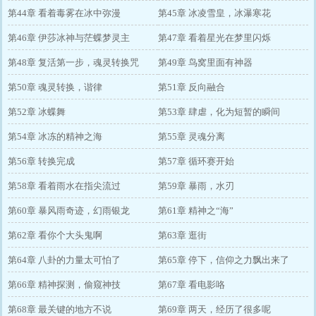
第44章 看着毒雾在冰中弥漫
第45章 冰凌雪皇，冰瀑寒花
第46章 伊莎冰神与茫蝶梦灵主
第47章 看着星光在梦里闪烁
第48章 复活第一步，魂灵转换咒
第49章 鸟窝里面有神器
第50章 魂灵转换，谐律
第51章 反向融合
第52章 冰蝶舞
第53章 肆虐，化为短暂的瞬间
第54章 冰冻的精神之海
第55章 灵魂分离
第56章 转换完成
第57章 循环赛开始
第58章 看着雨水在指尖流过
第59章 暴雨，水刃
第60章 暴风雨奇迹，幻雨银龙
第61章 精神之“海”
第62章 看你个大头鬼啊
第63章 逛街
第64章 八卦的力量太可怕了
第65章 停下，信仰之力飘出来了
第66章 精神探测，偷窥神技
第67章 看电影咯
第68章 最关键的地方不说
第69章 两天，经历了很多呢