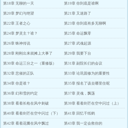
第18章 无聊的一天
第19章 你到底是谁啊
第20章 梦幻与绝望
第21章 又迷路了
第22章 王者之心
第23章 你到底有多无聊啊
第24章 梦灵主？谁？
第25章 命运飘零
第26章 蛛神传说
第27章 武魂起源
第28章 刚刚出来就摊上大事了
第29章 我要下台
第30章 命运三分之一（重修版）
第31章 副院长们的会议
第32章 悲催的正队
第33章 论巩固修为的重要性
第34章 你是谁？
第35章 报名了该去哪里住呢
第36章 幻和雪的约定
第37章 灵魂，飘荡
第38章 看着长枪在风中刺破
第39章 看着剑芒在空中闪过（上）
第40章 看着剑芒在空中闪过（下）
第41章 回忆千纸鹤
第42章 看着花瓣在风中飘过
第43章 我一定会救你的