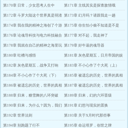
第170章 日常，少女思考人生中
第171章 主线其实是探查敌情哦
第172章 斗罗大陆这个世界真是弱渣
第173章 幻月吗？请跟我走一趟
啊
第174章 我在我的精神之海创了个游
第175章 你生怕小偷不知道是不是
戏哦
第176章 论魂导科技与电力科技融合
第177章 对不起，我走神了
的可能性
第178章 我就在自己的精神之海里玩
第179章 好牛逼的魂导器
cos怎么了
第180章 吐槽与感悟
第181章 灰色星期五，日月帝国的娱
第182章 灰色星期五，战争又打响
乐业
第183章 不小心作了个大死（上）
了？
第184章 不小心作了个大死（下）
第185章 被遗忘的历史，世界的真相
第186章 被遗忘的历史，世界的真相
（一）
第187章 被遗忘的历史，世界的真相
（二）
第188章 归来，糖雪舞的八环突破
（三）
第189章 归来，幻的六环晋级
第190章 归来，为什么？因为，我们
第191章 幻想与现实的置换
是朋友！
第192章 世界法则
第193章 关于X月时代那些事
第194章 别跑题了行不
第195章 命运塔罗，创世之牌