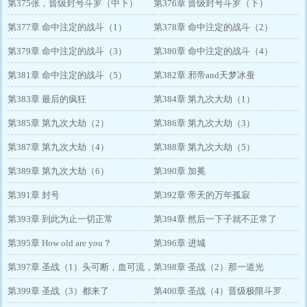
第375张，晋级封号斗罗（中下）
第376章 晋级封号斗罗（下）
第377章 命中注定的战斗（1）
第378章 命中注定的战斗（2）
第379章 命中注定的战斗（3）
第380章 命中注定的战斗（4）
第381章 命中注定的战斗（5）
第382章 邪帝and天梦冰蚕
第383章 最后的疯狂
第384章 第九次大劫（1）
第385章 第九次大劫（2）
第386章 第九次大劫（3）
第387章 第九次大劫（4）
第388章 第九次大劫（5）
第389章 第九次大劫（6）
第390章 加冕
第391章 封号
第392章 帝天的万年孤寂
第393章 到此为止一切正常
第394章 然后一下子就不正常了
第395章 How old are you？
第396章 进城
第397章 圣战（1）头可断，血可流，
第398章 圣战（2）那一道光
斗罗之名不能丢
第399章 圣战（3）都来了
第400章 圣战（4）晋级极限斗罗