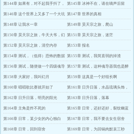
第144章 如果有，对不起我手抖了，
雪解决不了的
第145章 冰神不在，请在嘀声后留
再补一发
第146章 这个世界上又多了一个大坑
言，嘀
第147章 世界的真相
第148章 让我水一章
第149章 昊天宗之旅，爬山
第150章 昊天宗之旅，牛天大爷，幻
第151章 昊天宗之旅，迷茫
真的不是唐舞桐啊
第152章 昊天宗之旅，清空内存
第153章 报名
第154章 测试，（低得）恐怖的数据
第155章 测试，我简直弱的掉渣
第156章 测试，随便做一个四级魂导
第157章 测试，这种魂导器我也是醉
器看看
第158章 大家好，我叫幻月
了
第159章 这真是一个好组长啊
第160章 唱唱歌比赛就开始了
第161章 日升日落，水晶琉璃头饰，
第162章 日升日落，明亮的阳光
刚（钢）做的哦
第163章 日升日落，落幕
第164章 主角是炸不死的
第165章 日常，还好还好，裂纹幽蓝
第166章 日常，某少女的内心独白
还在
第167章 日常，我不要去女生宿舍
第168章 日常，回到宿舍
啊，我不要
第169章 日常，为回锅肉默哀三秒