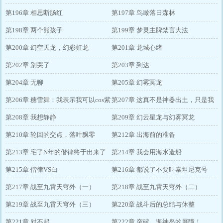
第196章 相思断肠红
第197章 鸟瞰落日森林
第198章 两个熊孩子
第199章 梦灵主牌禁言大法
第200章 幻空天龙，幻彩虹龙
第201章 龙城心绪
第202章 别哭了
第203章 到达
第204章 无聊
第205章 幻雾冥龙
第206章 糖雪舞：我表示我可以cos紫
第207章 这真不是神器出土，只是我
妈
第208章 我想静静
们在挖井而已
第209章 幻云星龙与幻雾冥龙
第210章 轮回的交点，落叶飘零
第212章 出海前的准备
第213章 宅了N年的偕律终于出来了
第214章 我会用海水造船
第215章 偕律VS白
第216章 都说了不要叫泰坦尼克号
第217章 战至九霄天穹外（一）
了，看，沉了吧
第218章 战至九霄天穹外（二）
第219章 战至九霄天穹外（三）
第220章 战斗后的总结与休整
第221章 对不起
第222章 突破，海神岛的屏障！