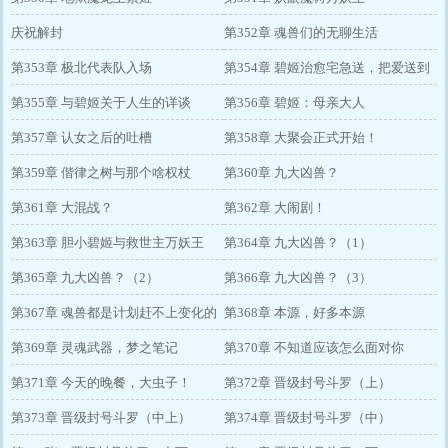
庆祝解封
第352章 魂兽们的无聊生活
第353章 极北代表队入场
第354章 碧姬治愈宅急送，把爱送到
第355章 与碧姬关于人生的详谈
家
第356章 碧姬：母亲大人
第357章 认女之后的吐槽
第358章 大聚会正式开始！
第359章 偕律之树与那个啥权杖
第360章 九大凶兽？
第361章 大混战？
第362章 大闹剧！
第363章 胆小碧姬与救世主万妖王
第364章 九大凶兽？（1）
第365章 九大凶兽？（2）
第366章 九大凶兽？（3）
第367章 魂兽都是计划赶不上变化的
第368章 本源，好多本源
生物
第369章 灵魂武器，梦之笔记
第370章 不知道应该怎么面对你
第371章 今天的晚餐，大虫子！
第372章 晋级封号斗罗（上）
第373章 晋级封号斗罗（中上）
第374章 晋级封号斗罗（中）