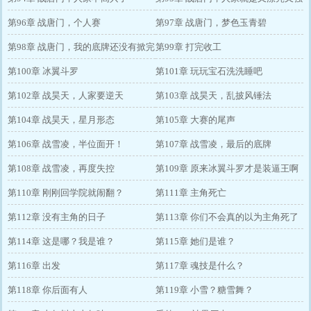
第96章 战唐门，个人赛
大
第97章 战唐门，梦色玉青碧
第98章 战唐门，我的底牌还没有掀完
第99章 打完收工
第100章 冰翼斗罗
第101章 玩玩宝石洗洗睡吧
第102章 战昊天，人家要逆天
第103章 战昊天，乱披风锤法
第104章 战昊天，星月形态
第105章 大赛的尾声
第106章 战雪凌，半位面开！
第107章 战雪凌，最后的底牌
第108章 战雪凌，再度失控
第109章 原来冰翼斗罗才是装逼王啊
第110章 刚刚回学院就闹翻？
第111章 主角死亡
第112章 没有主角的日子
第113章 你们不会真的以为主角死了
第114章 这是哪？我是谁？
吧
第115章 她们是谁？
第116章 出发
第117章 魂技是什么？
第118章 你后面有人
第119章 小雪？糖雪舞？