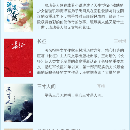
琉璃美人煞在线看小说讲述了天生“六识”残缺的
少女褚璇玑和离泽宫弟子禹司凤在面临爱情与前世阴
谋的双重压力下，携手共对百般腥风血雨，缔造了一
段极具色彩的仙侠传奇的故事。琉璃美人煞又是十生
十世，琉璃美人煞无支祁和紫狐。
长征
王树增
著名报告文学作家王树增历时六年、精心打造的
巨著《长征》由人民文学出版社出版。王树增的《长
征》从人类文明发展的高度重新认识了长征的重要意
义，是红军长征70年以来，第一部用纪实的方式最全
面的反映长征的文学作品；王树增查阅了大量的史
料，实地采访了许多老红军战士，书中的许多重大事
件和资料都是首次披露；在书中，作者弘扬了长征体
三寸人间
耳根
现出来的国家统一精神和不朽的信念力量；此外，作
者还讲述了在这一伟大壮举许多感人小事，让我们通
举头三尺无神明，掌心三寸是人间。
过丰富的细节更加亲近地去接触长征的历史。 《长
征》在很多方面都有自己的独到之处，在大量描写长
征的作品中显得特色鲜明，可以说是纪念中国工农红
军长征胜利七十周年里最有阅读价值的一本书。