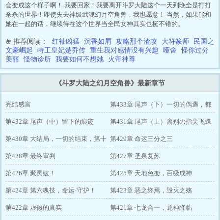
会变成这个样子啊！ 我要回家！我要离开斗罗大陆这个一天到晚全是打打
杀杀的世界！即使失去神级武魂幻月空角兽，我也愿意！ 当然，如果能和
她在一起的话，继续待在这个世界当全民女神其实也挺不错的。
❀ 推荐阅读：
红袖凶猛
沉香如屑
攻略那个渣攻
大符篆师
民国之
文豪崛起
特工皇妃楚乔传
重生我对感情没有兴趣
哑舍
怪你过分
美丽
怪物诊所
我要如何不想她
火帝神尊
《斗罗大陆之幻月空角兽》最新章节
完结感言
第433章 尾声（下）一切的偶遇，都
第432章 尾声（中）留下的痕迹
是久别重逢
第431章 尾声（上）离别の指尖飞蝶
第430章 大结局，一切的结束，第十
第429章 命运三分之三
魂技，幻想！
第428章 最终审判
第427章 圣泉复苏
第426章 聚灵破！
第425章 天地色变，百级成神
第424章 第六魂技，命运·守护！
第423章 恶之终焉，毁灭之殇
第422章 虚假的真实
第421章 七龙合一，龙神降临