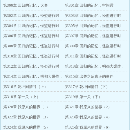
第300章 回归的记忆，大赛
第301章 回归的记忆，空间震
第302章 回归的记忆，怪盗进行时
第303章 回归的记忆，怪盗进行时
（1）晚上别给老娘军训
第304章 回归的记忆，怪盗进行时
（2）进入
第305章 回归的记忆，怪盗进行时
（3）小月你个乌鸦嘴
第306章 回归的记忆，怪盗进行时
（4）换气扇都成固定通道了惹
第307章 回归的记忆，怪盗进行时
（5）这到底是哪个挨千刀定的暗号
第308章 回归的记忆，怪盗进行时
（6）为什么又是触手啊！
第309章 回归的记忆，怪盗进行时
啊
（7）好多稀有金属，可惜对我没用
第310章 回归的记忆，怪盗进行时
（8）屏幕前的世界
第311章 回归的记忆，怪盗进行时
（9）不搬空都感觉对不起自己的良
第312章 回归的记忆，怪盗进行时
（10）哪里来的写真集？
第313章 回归的记忆，明都大爆炸，
心
（11）结束
第314章 回归的记忆，明都大爆炸，
前奏
第315章 出关之后真正的事件
降临
第316章 乾坤问情谷（上）
第317章 乾坤问情谷（下）
第318章 第一关（上）
第319章 第一关（下）
第320章 我原来的世界（1）
第321章 我原来的世界（2）
第322章 我原来的世界（3）
第323章 我原来的世界（4）
第324章 我原来的世界（5）
第325章 我原来的世界（6）