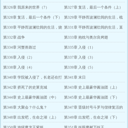
第326章 我原来的世界（7）
第327章 复活，最后一个条件（上）
第328章 复活，最后一个条件（下）
第329章 平静而波澜壮阔的生活，梳
第330章 平静而波澜壮阔的生活，烧
毛
第331章 平静而波澜壮阔的生活，某
烤
第332章 战争
莎服装店
第333章 抱枕与奥尔良烤翅
第334章 河蟹兽路过
第335章 入侵（1）
第336章 入侵（2）
第337章 入侵（3）
第338章 入侵（4）
第339章 入侵（5）
第340章 学院被入侵了，长老还在打
第341章 末日
游戏
第342章 挤死了的史莱克城
第343章 史上最豪华酱油团（上）
第344章 史上最豪华酱油团（中）
第345章 史上最豪华酱油团（下）
第346章 大聚会？什么鬼？
第347章 晋级封号斗罗与偕律复活的
第348章 出发吧，生命之湖（上）
方法
第349章 出发吧，生命之湖（下）
第350章 地狱魔龙王紫姬
第351章 妖眼魔树万妖王