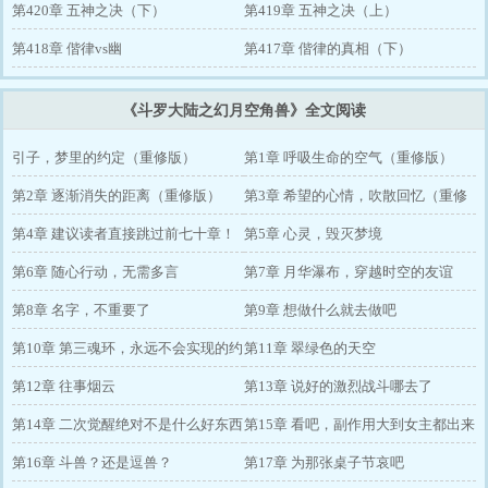
第420章 五神之决（下）
第419章 五神之决（上）
第418章 偕律vs幽
第417章 偕律的真相（下）
《斗罗大陆之幻月空角兽》全文阅读
引子，梦里的约定（重修版）
第1章 呼吸生命的空气（重修版）
第2章 逐渐消失的距离（重修版）
第3章 希望的心情，吹散回忆（重修
第4章 建议读者直接跳过前七十章！
版）
第5章 心灵，毁灭梦境
第6章 随心行动，无需多言
第7章 月华瀑布，穿越时空的友谊
第8章 名字，不重要了
第9章 想做什么就去做吧
第10章 第三魂环，永远不会实现的约
第11章 翠绿色的天空
定
第12章 往事烟云
第13章 说好的激烈战斗哪去了
第14章 二次觉醒绝对不是什么好东西
第15章 看吧，副作用大到女主都出来
第16章 斗兽？还是逗兽？
了
第17章 为那张桌子节哀吧