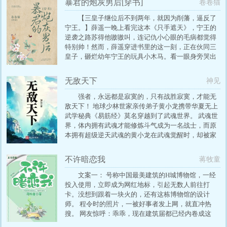
暴君的炮灰男后[穿书]
卷卷猫
【三皇子继位后不到两年，就因为削藩，逼反了
宁王。】薛遥一晚上看完这本《只手遮天》，宁王的
逆袭之路苏得他嗷嗷叫，连记仇小心眼的毛病都觉得
特别帅！然而，薛遥穿进书里的这一刻，正在伙同三
皇子，砸烂幼年宁王的玩具小木马。看一眼身旁哭出
猪叫的小宁王，薛遥感觉自己活不到下集了。食用指
南:①【卖萌日常】【暖心搞笑】【主线任务】为主，
无敌天下
神见
偏群像②龙傲天幼崽饲养守则③十八线炮灰任务洗
白，奖励兑换系统④日常剧情流，只看感情线止步⑤
强者，永远都是寂寞的，只有战胜寂寞，才能无
非全民bl，有位重要配角钢铁直男有老婆⑥【纯架空
敌天下！ 地球少林世家亲传弟子黄小龙携带华夏无上
不考据】
武学秘典《易筋经》莫名穿越到了武魂世界。 武魂世
界，体内拥有武魂才能修炼斗气成为一名战士，而原
本拥有超级逆天武魂的黄小龙在武魂觉醒时，却被家
族之人误认为是普通的变异武魂。 但是拥有普通变异
武魂的黄小龙却一次又一次展露惊人天赋，一次又一
不许暗恋我
蒋牧童
次击败所谓的超级天才，一次又一次让家族和整个武
魂世界震惊！
文案一： 号称中国最美建筑的H城博物馆，一经
投入使用，立即成为网红地标，引起无数人前往打
卡。没想到跟着一块火的，还有这栋博物馆的设计
师。 程令时的照片，一被好事者发上网，就直冲热
搜。 网友惊呼：乖乖，现在建筑届都已经内卷成这
样，是不是不长成这样，都不好意思自称知名建筑