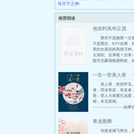
传天守之神
/
推荐阅读
他笑时风华正茂
那并不是她第一次
只是那次，KTV走廊，
里的女孩笑的风情万种
太深刻。后来呢？后来
陆司北豪请狐朋狗友，
了。有人喊：“来晚了罚
啊。”“怎么没带女朋友
一生一世美人骨
淡的一笑，“分了。”“
个月？”那人抬眼，声音
美人骨，世间罕见
淡：“够了啊。”包间里
者，而未有皮，有皮者
明半暗。孟盛楠低着头
骨。世人大多眼孔浅显
渗进舌头上却又凉又苦
相，未见骨相。
候，她还没意识到，在
————————如果
真的非他不可了。
个社会里，有个人带着
忆，深爱着你。多幸福
青龙图腾
周生辰就是如此。而他
忘记她。…
但使龙城飞将在，