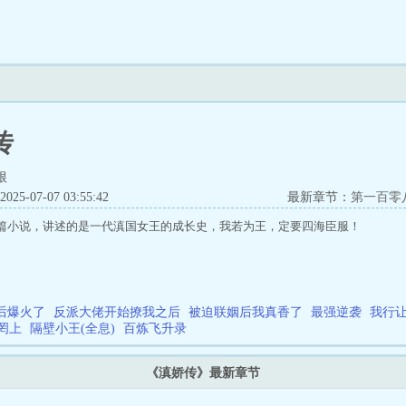
传
根
5-07-07 03:55:42
最新章节：
第一百零
篇小说，讲述的是一代滇国女王的成长史，我若为王，定要四海臣服！
后爆火了
反派大佬开始撩我之后
被迫联姻后我真香了
最强逆袭
我行
罔上
隔壁小王(全息)
百炼飞升录
《滇娇传》最新章节