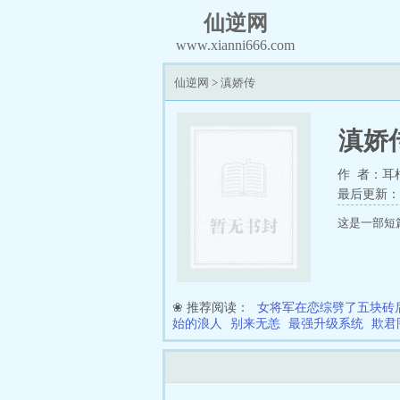
仙逆网
www.xianni666.com
仙逆网
>
滇娇传
滇娇
作 者：耳
最后更新：202
这是一部短
❀ 推荐阅读：
女将军在恋综劈了五块砖
始的浪人
别来无恙
最强升级系统
欺君