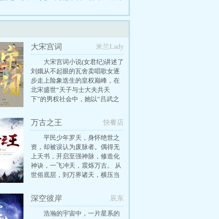
大宋宫词
米兰Lady
大宋宫词小说(女君纪)讲述了
刘娥从不起眼的瓦舍卖唱歌女逐
步走上险象迭生的皇权巅峰，在
北宋盛世“天子与士大夫共天
下”的男权社会中，她以“吕武之
才，国母之风”建立了自己坚固的
女权地位，最终成为中国历史上
万古之王
快餐店
第一位摄政太后。
平民少年罗天，身怀绝世之
资，却被误认为废脉者。偶得无
上天书，开启至强神脉，修造化
神诀，一飞冲天，震烁万古。 从
世俗底层，到万界诸天，横压当
世天骄，纵横万千宗门，睥睨神
话万族，成就不朽不灭永恒超脱
深空彼岸
辰东
的万古至尊之王！ ①本书是天才
流，非废材流。 ②已完本《主宰
浩瀚的宇宙中，一片星系的