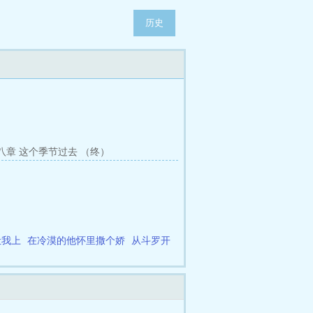
历史
八章 这个季节过去 （终）
让我上
在冷漠的他怀里撒个娇
从斗罗开