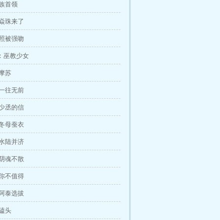
羌族首领
 焱珠来了
 照被强吻
：巫教少女
摩苏
 一往无前
 少丞的信
 冬母蚕衣
 水陆并济
 阴魂不散
 你不值得
 阿泰选拔
磕头