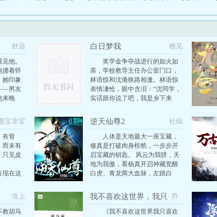
白日梦我
舒远
栖见
遇见他。
奖学金争夺战进行的如火如
他搂着怀
荼，学校教导主任办公室门口，
。她印象
林语惊和沈倦狭路相逢。林语惊
——男友
表情凄怆，眼中含泪：“沈同学，
他来晚
实话跟你说了吧，我是乡下来
酒
的，家里很穷，原名叫林翠花，
？”那人淡
我们莲花村就出了我一个能到大
逆天仙尊2
墨宝非宝
杜灿
嗬，这次几
城市读书的，这次我如果拿不到
清
奖学金就没钱交学费，没钱交学
。有骨
人体是天地最大一座宝藏，
，灯光半
费就只能回村里喂猪……”沈倦神
，而未有
修真是打破肉身桎梏，一步步开
喝可乐，
情松懒，漫不经心：“好巧，我是
，只见皮
启宝藏的钥匙。 风云为我骄，天
。那时
隔壁荷叶村的，本名沈铁柱，我
地为我傲，看杨真开启神藏觉醒
后来竟会
不仅要喂猪，还得种地。”林语
在现在这
白虎、青龙两大血脉，左踏白
惊：“……”两人面无表情对视了
两世的记
虎、右驭青龙演变苍穹，最终成
三秒，然后动作整齐划一，各自
。时宜对
为绝世天尊主宰天下。
我不喜欢这世界，我只
淮上
乔
转身离开。沈倦钻进私人直升飞
，却早已
喜欢你
一
机，林语惊上了加长版劳斯莱斯
不教胡马
《我不喜欢这世界我只喜欢