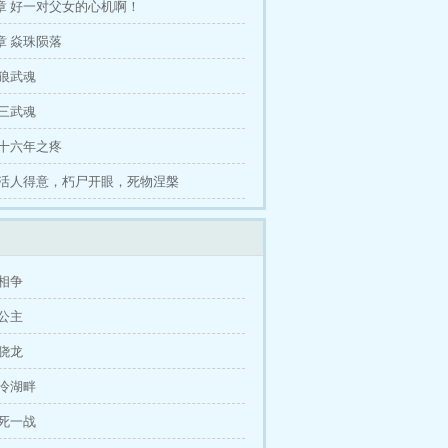
章 好一对父女的心机啊！
章 焱珠陨落
贪狼武魂
 三武魂
 十六年之疼
 活人得意，朽尸开眼，死物涅槃
相争
公主
骁龙
血冷湖畔
生死一战