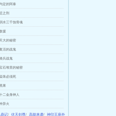
 内定的阿泰
凌迟之刑
 弱水三千蚀骨魂
敌援
 天大的秘密
 复活的战鬼
 骑兵战鬼
 宝石堆里的秘密
 焱珠必须死
黑果
 十二金身神人
两种异火
九鼎记
/
伏天剑尊
/
高能来袭
/
神印王座外