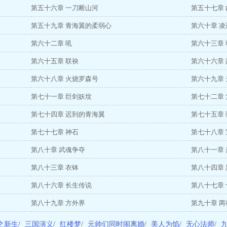
第五十六章 一刀断山河
第五十七章
第五十九章 青海翼的柔弱心
第六十章 
第六十二章 吼
第六十三章
第六十五章 联袂
第六十六章 
第六十八章 火烧罗森号
第六十九章
第七十一章 巨剑妖坟
第七十二章
第七十四章 迟到的青海翼
第七十五章
第七十七章 神石
第七十八章
第八十章 武魂争夺
第八十一章
第八十三章 衣钵
第八十四章 
第八十六章 长生传说
第八十七章
第八十九章 方外界
第九十章 
之新生
/
三国演义
/
红楼梦
/
元帅们同时闹离婚
/
美人为馅
/
无心法师
/