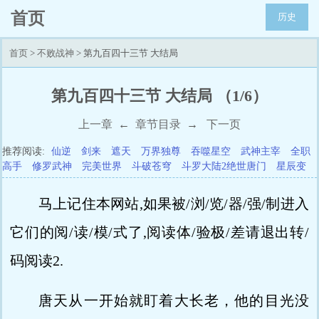
首页
历史
首页
>
不败战神
> 第九百四十三节 大结局
第九百四十三节 大结局 （1/6）
上一章
←
章节目录
→
下一页
推荐阅读:
仙逆
剑来
遮天
万界独尊
吞噬星空
武神主宰
全职
高手
修罗武神
完美世界
斗破苍穹
斗罗大陆2绝世唐门
星辰变
马上记住本网站,如果被/浏/览/器/强/制进入
它们的阅/读/模/式了,阅读体/验极/差请退出转/
码阅读2.
唐天从一开始就盯着大长老，他的目光没