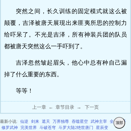
突然之间，长久训练的固定模式就这么被
颠覆，吉泽被唐天展现出来匪夷所思的控制力
给吓呆了。不光是吉泽，所有神装兵团的队员
都被唐天突然这么一手吓到了。
吉泽忽然皱起眉头，他心中总有种自己漏
掉了什么重要的东西。
等等！
上一章
←
章节目录
→
下一页
最新小说:
仙逆
剑来
遮天
万界独尊
吞噬星空
武神主宰
全职高手
顶部
修罗武神
完美世界
斗破苍穹
斗罗大陆2绝世唐门
星辰变