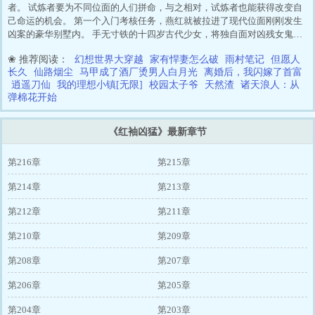
者。 试炼者要为不同位面的人们拼命，与之相对，试炼者也能获得改变自
己命运的机会。 第一个入门考核任务，燕红就被拉进了现代位面刚刚发生
凶案的豪华别墅内。 手无寸铁的十四岁古代少女，将独自面对凶残女鬼…
❀ 推荐阅读：
幻想世界大穿越
家有悍妻怎么破
雨村笔记
但愿人
长久
仙路烟尘
马甲成了酒厂烫男人白月光
离婚后，我闪嫁了首富
逍遥刀仙
我的理想小镇[无限]
校园太子爷
天然渣
诸天浪人：从
弹棉花开始
《红袖凶猛》最新章节
第216章
第215章
第214章
第213章
第212章
第211章
第210章
第209章
第208章
第207章
第206章
第205章
第204章
第203章