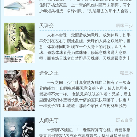
住到了杨煊家里，上一辈的恩怨纠葛尚未消弭，两个
少年短兵相接，争锋相对。“先陷进去的那个人会输，
我早就知道，但我乐意。”一晃又一个十年过去，28岁
的汤君赫与29岁的杨煊意外重逢，是物是人非事事休
天珠变
唐家三少
还是物非人是景长留？同处黑暗里的两个人，谁也成
不了谁的光。那就一起走吧，一起寻找光。王子骑白
人有本命珠，觉醒后或为意珠、或为体珠，如手
马月亮不见啦还有猫咪总是追着尾巴有多傻小时候的
串分别在左右手腕处盘旋。天珠如人类之双胞胎，当
记忆好无价——林忆莲《纸飞机》
意、体双珠同时出现在一个人身上的时候，即为天
珠。修炼体珠者是为体珠师，修炼意珠者是为意珠
师，而修炼天珠者自然即是天珠师。天珠师最高为十
二双珠，因此，它的修炼过程也被称之为：天珠十二
变。我们的主角就是一位修炼着天珠变的弓箭手。
造化之王
猪三不
一夜之间，少年叶真突然发现自己拥有了一项奇
异的能力！ 山间虫兽那无意义的叫声，传入他耳中，
就变得不太一样。 老鼠兄弟吱吱的叫着：兄弟，后山
里能让我们体型增长数十倍的宝贝快滴落了，快走！
一群蚊子在叽叽喳喳：那两个家伙又在树林里脱光
了，兄弟们，快上，吸个饱！ 一只云翼幼虎面对叶真
发出一声又一声慑人心魄的虎啸：妈妈不在家，别过
人间失守
斑衣白骨
来，再过来吃了你！ 一切，都因此改变！
☆邢朗VS魏恒。 1，老谋深算有心机，野兽派钢
铁直男刑警攻 VS 亦正亦邪有妖气，华丽系贫民窟贵