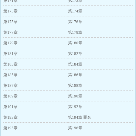
第171章
第172章
第173章
第174章
第175章
第176章
第177章
第178章
第179章
第180章
第181章
第182章
第183章
第184章
第185章
第186章
第187章
第188章
第189章
第190章
第191章
第192章
第193章
第194章 罪名
第195章
第196章