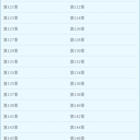
第121章
第122章
第123章
第124章
第125章
第126章
第127章
第128章
第129章
第130章
第131章
第132章
第133章
第134章
第135章
第136章
第137章
第138章
第139章
第140章
第141章
第142章
第143章
第144章
第145章
第146章