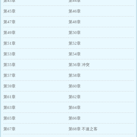
第43章
第44章
第45章
第46章
第47章
第48章
第49章
第50章
第51章
第52章
第53章
第54章
第55章
第56章 冲突
第57章
第58章
第59章
第60章
第61章
第62章
第63章
第64章
第65章
第66章
第67章
第68章 不速之客