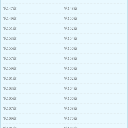
第147章
第148章
第149章
第150章
第151章
第152章
第153章
第154章
第155章
第156章
第157章
第158章
第159章
第160章
第161章
第162章
第163章
第164章
第165章
第166章
第167章
第168章
第169章
第170章