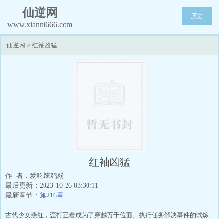
仙逆网
历史
www.xianni666.com
仙逆网
>
红袖凶猛
红袖凶猛
作 者：爱吃辣鸡粉
最后更新：2023-10-26 03:30:11
最新章节：
第216章
古代少女燕红，歪打正着成为了穿越万千位面、执行任务解决事件的试炼