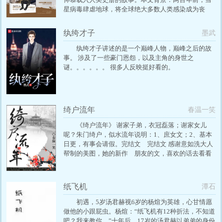
星病毒肆虐地球，将全球绝大多数人类感染成为丧
尸，剩余人类蜗居在名为夏尔的地下城市，军部在研
究彗星病毒的基础上培养出适用于人类的X病毒，而
纨绔才子
墨武
特殊任务部队则是接受X病毒之后的强悍战斗部队。
…
纨绔才子讲述的是一个巅峰人物，巅峰之后的故
事。 涉及了一些豪门恩怨，以及主角的身世之
谜。。。。。。 很多人反映挺好看的。
绮户流年
春温一笑
《绮户流年》 谢家子弟，衣冠磊落；谢家女儿
呢？朱门绮户，似水流年说明：1、庶女文；2、基本
日更，有事会请假。完结文 完结文 感谢意如洗大人
帮制的美图，她的新作 朋友的文，喜欢的话去看看
纸飞机
潭石
初遇，5岁汤君赫视6岁的杨煊为英雄，心甘情愿
做他的小跟屁虫。杨煊：“纸飞机有12种折法，不知道
吧？我来教你。”十年后，17岁的汤君赫以弟弟的身份