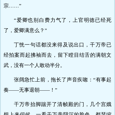
宗……”
“爱卿也别白费力气了，上官明德已经死
了，爱卿满意么？”
丁恍一句话都没来得及说出口，干万帝已
经拍案而起拂袖而去，留下瞠目结舌的满朝文
武，没有一个人敢动半分。
张阔急忙上前，拖长了声音疾唿：“有事起
奏——无事退朝——！”
干万帝抬脚踹开了清帧殿的门，几个宫娥
想上来伺候，一看干万帝阴沉的脸色，都瑟缩