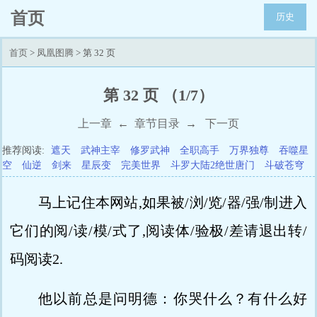
首页
历史
首页
>
凤凰图腾
> 第 32 页
第 32 页 （1/7）
上一章
←
章节目录
→
下一页
推荐阅读:
遮天
武神主宰
修罗武神
全职高手
万界独尊
吞噬星
空
仙逆
剑来
星辰变
完美世界
斗罗大陆2绝世唐门
斗破苍穹
马上记住本网站,如果被/浏/览/器/强/制进入
它们的阅/读/模/式了,阅读体/验极/差请退出转/
码阅读2.
他以前总是问明德：你哭什么？有什么好