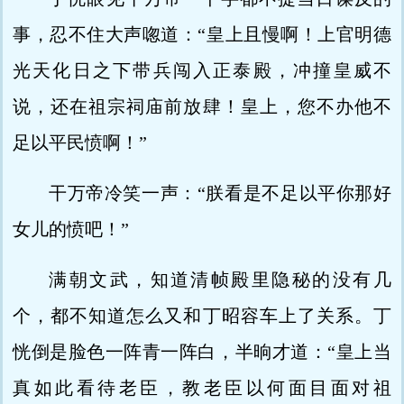
事，忍不住大声唿道：“皇上且慢啊！上官明德
光天化日之下带兵闯入正泰殿，冲撞皇威不
说，还在祖宗祠庙前放肆！皇上，您不办他不
足以平民愤啊！”
干万帝冷笑一声：“朕看是不足以平你那好
女儿的愤吧！”
满朝文武，知道清帧殿里隐秘的没有几
个，都不知道怎么又和丁昭容车上了关系。丁
恍倒是脸色一阵青一阵白，半晌才道：“皇上当
真如此看待老臣，教老臣以何面目面对祖