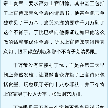
帝上奏章，要求严办上官明德。其中甚至包括
了上官侍郎带领全族的请愿书，他甚至跑去单
独求见了干万帝，痛哭流涕的要求千刀万剐了
这个不肖子。丁恍已经向他保证过如果他这么
做的话就能保住全族，所以上官侍郎哭得情真
意切，恨不得立刻就和那个不肖子划清界限。
干万帝没有直接办丁恍，而是在第二天早
朝上突然发难，让夏徵当众弹劾了上官侍郎包
括贪墨、玩忽职守等的十八条罪状，并下令将
上官家男丁投入大牢，张氏则充边疆。
丁恍眼见干万帝一个字都不提当日谋反的