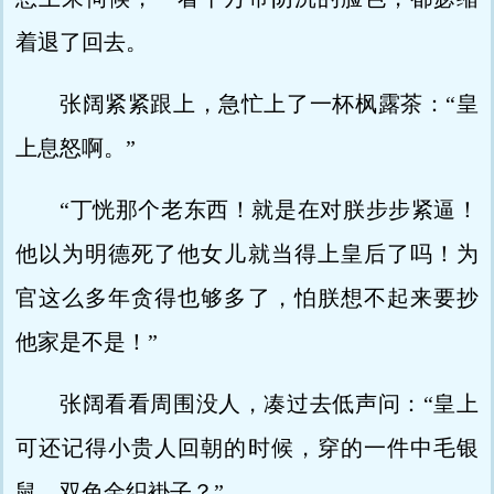
着退了回去。
张阔紧紧跟上，急忙上了一杯枫露茶：“皇
上息怒啊。”
“丁恍那个老东西！就是在对朕步步紧逼！
他以为明德死了他女儿就当得上皇后了吗！为
官这么多年贪得也够多了，怕朕想不起来要抄
他家是不是！”
张阔看看周围没人，凑过去低声问：“皇上
可还记得小贵人回朝的时候，穿的一件中毛银
鼠、双色金织褂子？”