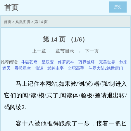
首页
历史
首页
>
凤凰图腾
> 第 14 页
第 14 页 （1/6）
上一章
←
章节目录
→
下一页
推荐阅读:
斗破苍穹
星辰变
修罗武神
万界独尊
完美世界
剑来
遮天
吞噬星空
仙逆
武神主宰
全职高手
斗罗大陆2绝世唐门
马上记住本网站,如果被/浏/览/器/强/制进入
它们的阅/读/模/式了,阅读体/验极/差请退出转/
码阅读2.
容十八被他推得踉跄了一步，接着一把匕