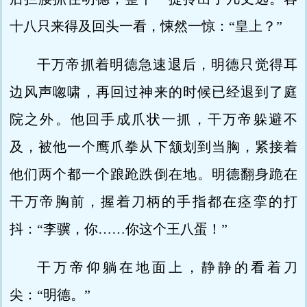
十八只来得及回头一看，悚然一惊：“皇上？”
干万帝抓着明德急速退后，明德只觉得耳
边风声唿啸，再回过神来的时候已经退到了庭
院之外。他回手成爪状一抓，干万帝躲避不
及，被他一个鹰爪拳从下颔划到当胸，紧接着
他们两个都一个踉跄跌倒在地。明德翻身跪在
干万帝胸前，握着刀柄的手指都在痉挛的打
抖：“李骥，你……你这个王八蛋！”
干万帝仰躺在地面上，静静的看着刀
尖：“明德。”