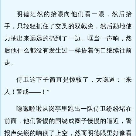
明德茫然的抬眼向他们看一眼，然后抬
手，只轻轻抓住了交叉的双戟尖，然后勐地使
力抽出来远远的扔到了一边。哐当一声响，然
后他什么都没有发生过一样捂着伤口继续往前
走。
侍卫这下子简直是惊骇了，大唿道：“来
人！警戒——！”
唿唿啦啦从岗亭里跑出一队侍卫纷纷堵在
前面，他们警惕的围绕成圈子慢慢的逼近，警
报声尖锐的响彻了上空，然而明德眼里好像看