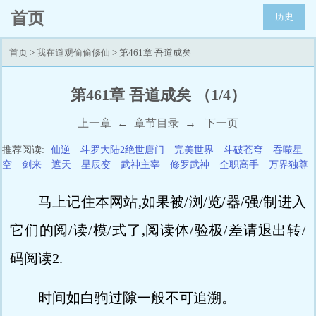
首页
历史
首页
>
我在道观偷偷修仙
> 第461章 吾道成矣
第461章 吾道成矣 （1/4）
上一章
←
章节目录
→
下一页
推荐阅读:
仙逆
斗罗大陆2绝世唐门
完美世界
斗破苍穹
吞噬星
空
剑来
遮天
星辰变
武神主宰
修罗武神
全职高手
万界独尊
马上记住本网站,如果被/浏/览/器/强/制进入
它们的阅/读/模/式了,阅读体/验极/差请退出转/
码阅读2.
时间如白驹过隙一般不可追溯。