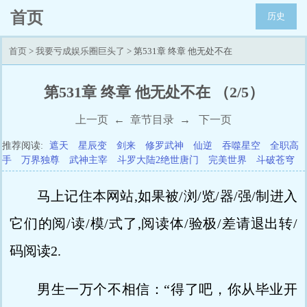
首页
历史
首页
>
我要亏成娱乐圈巨头了
> 第531章 终章 他无处不在
第531章 终章 他无处不在 （2/5）
上一页
←
章节目录
→
下一页
推荐阅读:
遮天
星辰变
剑来
修罗武神
仙逆
吞噬星空
全职高
手
万界独尊
武神主宰
斗罗大陆2绝世唐门
完美世界
斗破苍穹
马上记住本网站,如果被/浏/览/器/强/制进入
它们的阅/读/模/式了,阅读体/验极/差请退出转/
码阅读2.
男生一万个不相信：“得了吧，你从毕业开