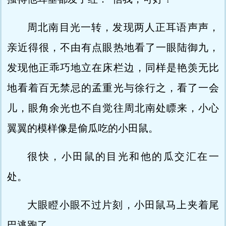
周北南目光一转，发现两人正耳语声声，
亲近得很，不由有点眼热地看了一眼陆御九，
发现他正乖巧地立在床栏边，同样是艳羡无比
地看着百无禁忌的孟重光与徐行之，看了一会
儿，眼角余光也不自觉往周北南处瞟来，小心
翼翼的模样像是偷瓜吃的小田鼠。
很快，小田鼠的目光和他的瓜交汇在一
处。
大眼瞪小眼不过片刻，小田鼠马上夹着尾
巴逃跑了。