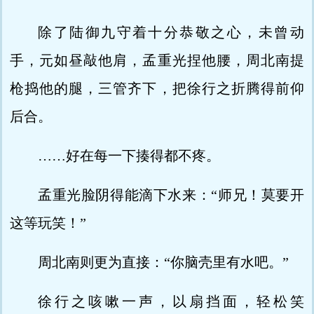
除了陆御九守着十分恭敬之心，未曾动
手，元如昼敲他肩，孟重光捏他腰，周北南提
枪捣他的腿，三管齐下，把徐行之折腾得前仰
后合。
……好在每一下揍得都不疼。
孟重光脸阴得能滴下水来：“师兄！莫要开
这等玩笑！”
周北南则更为直接：“你脑壳里有水吧。”
徐行之咳嗽一声，以扇挡面，轻松笑