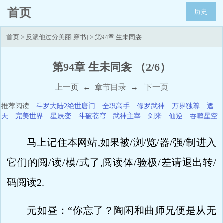
首页
历史
首页
>
反派他过分美丽[穿书]
> 第94章 生未同衾
第94章 生未同衾 （2/6）
上一页
←
章节目录
→
下一页
推荐阅读:
斗罗大陆2绝世唐门
全职高手
修罗武神
万界独尊
遮
天
完美世界
星辰变
斗破苍穹
武神主宰
剑来
仙逆
吞噬星空
马上记住本网站,如果被/浏/览/器/强/制进入
它们的阅/读/模/式了,阅读体/验极/差请退出转/
码阅读2.
元如昼：“你忘了？陶闲和曲师兄便是从无