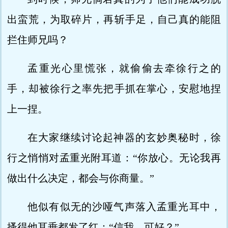
出蛮荒，为取碎片，再斩手足，自己真的能阻
拦住师兄吗？
孟重光心里慌张，就偷偷去牵徐行之的
手，却被徐行之率先把手抓在掌心，安慰地捏
上一捏。
在大家继续讨论起神器的玄妙奥秘时，徐
行之悄悄对孟重光附耳道：“你放心。无论我再
做出什么决定，都会与你商量。”
他似有似无的沙哑气声落入孟重光耳中，
搔得他耳垂都发了红：“信我，可好？”